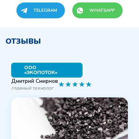
TELEGRAM
WHATSAPP
ОТЗЫВЫ
ООО
«ЭКОПОТОК»
Дмитрий Смирнов
★
★
★
★
★
главный технолог