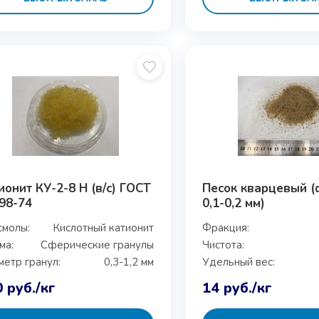
ионит КУ-2-8 H (в/с) ГОСТ
Песок кварцевый (
98-74
0,1-0,2 мм)
смолы:
Кислотный катионит
Фракция:
ма:
Сферические гранулы
Чистота:
етр гранул:
0,3-1,2 мм
Удельный вес:
0
руб.
/кг
14
руб.
/кг