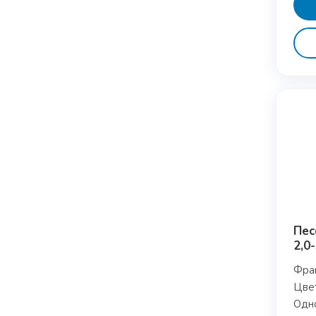
Пес
2,0
Фра
Цвет