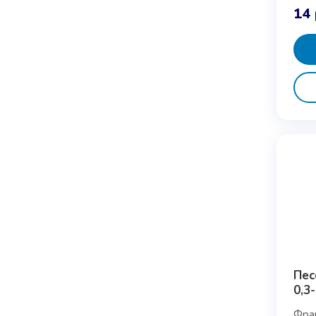
14
Пес
0,3
Фра