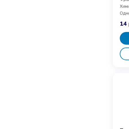
Хими
14