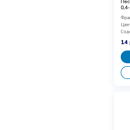
Пес
0,4
Фра
Цвет
Сод
14