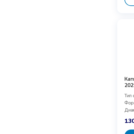
Кат
202
Тип 
Фор
Диам
13