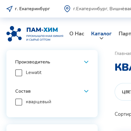
г.Екатеринбург, Вишнёвая
г. Екатеринбург
О Нас
Каталог
Пар
Главна
Производитель
КВ
Lewatit
Состав
ЦВЕ
кварцевый
Сортир