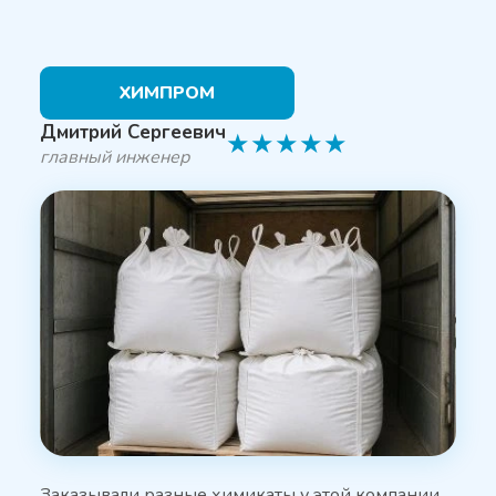
ХИМПРОМ
Дмитрий Сергеевич
★
★
★
★
★
главный инженер
Заказывали разные химикаты у этой компании,