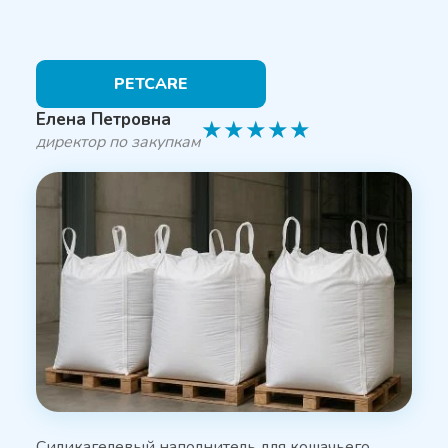
PETCARE
Елена Петровна
★
★
★
★
★
директор по закупкам
Силикагелевый наполнитель для кошачьего