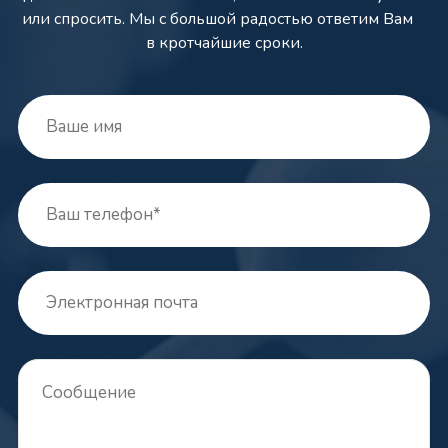
или спросить. Мы с большой радостью ответим Вам
в кротчайшие сроки.