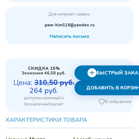
Для интернет-заявок:
pam-him116@yandex.ru
Написать письмо
СКИДКА 15%
БЫСТРЫЙ ЗАКА
Экономия
46,58
руб.
Цена:
310,50
руб.
ДОБАВИТЬ В КОРЗИ
Первоначальная
Текущая
264
руб.
цена
цена:
В избранное
составляла
264 руб..
310,50 руб..
ХАРАКТЕРИСТИКИ ТОВАРА