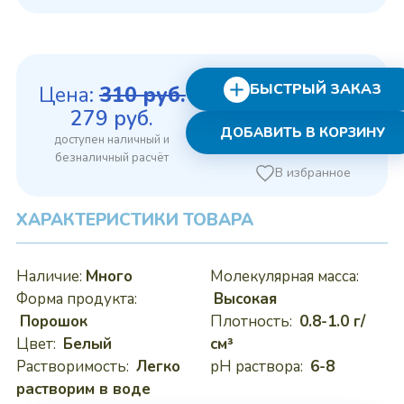
БЫСТРЫЙ ЗАКАЗ
Цена:
310
руб.
Первоначальная
Текущая
279
руб.
ДОБАВИТЬ В КОРЗИНУ
цена
цена:
составляла
279 руб..
В избранное
310 руб..
ХАРАКТЕРИСТИКИ ТОВАРА
Наличие:
Много
Молекулярная масса:
Форма продукта:
Высокая
Порошок
Плотность:
0.8-1.0 г/
Цвет:
Белый
см³
Растворимость:
Легко
pH раствора:
6-8
растворим в воде