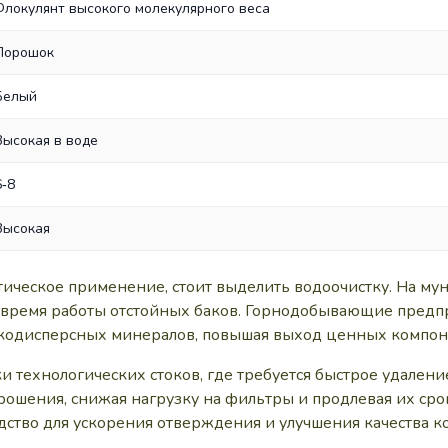
Флокулянт высокого молекулярного веса
Порошок
Белый
Высокая в воде
6‑8
Высокая
ктическое применение, стоит выделить водоочистку. На 
ь время работы отстойных баков. Горнодобывающие предп
лкодисперсных минералов, повышая выход ценных компон
и технологических стоков, где требуется быстрое удалени
орошения, снижая нагрузку на фильтры и продлевая их ср
дство для ускорения отверждения и улучшения качества к