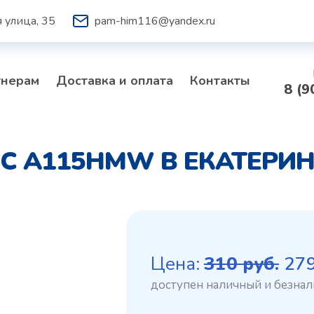
 улица, 35
pam-him116@yandex.ru
тнерам
Доставка и оплата
Контакты
8 (9
C A115HMW В ЕКАТЕРИН
Пе
Цена:
310
руб.
27
це
со