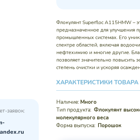
310
Флокулянт Superfloc A115HMW – э
предназначенное для улучшения п
промышленных системах. Его уник
спектре областей, включая водоо
нефтехимию и многие другие. Благ
позволяет значительно повысить 
степень очистки и ускоряя осажде
ХАРАКТЕРИСТИКИ ТОВАРА
Наличие:
Много
Тип продукта:
Флокулянт высок
ет-заявок:
молекулярного веса
m-
Форма выпуска:
Порошок
andex.ru