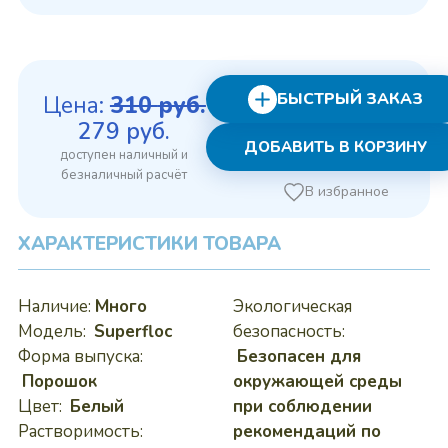
БЫСТРЫЙ ЗАКАЗ
Цена:
310
руб.
Первоначальная
Текущая
279
руб.
ДОБАВИТЬ В КОРЗИНУ
цена
цена:
составляла
279 руб..
В избранное
310 руб..
ХАРАКТЕРИСТИКИ ТОВАРА
Наличие:
Много
Экологическая
Модель:
Superfloc
безопасность:
Форма выпуска:
Безопасен для
Порошок
окружающей среды
Цвет:
Белый
при соблюдении
Растворимость:
рекомендаций по