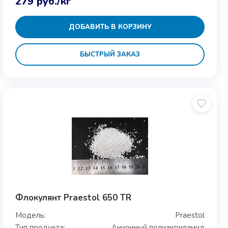
279
руб.
/кг
ДОБАВИТЬ В КОРЗИНУ
БЫСТРЫЙ ЗАКАЗ
Флокулянт Praestol 650 TR
Модель:
Praestol
Тип продукта:
Анионный полиакриламид