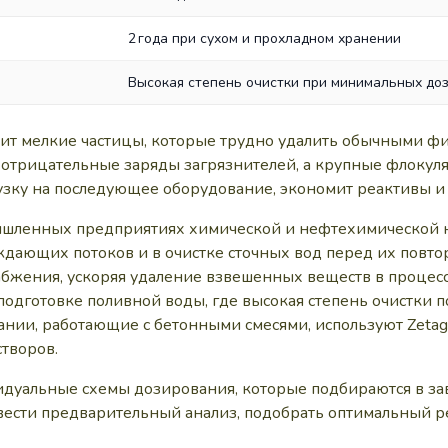
2 года при сухом и прохладном хранении
Высокая степень очистки при минимальных до
жит мелкие частицы, которые трудно удалить обычными фи
отрицательные заряды загрязнителей, а крупные флокуля
рузку на последующее оборудование, экономит реактивы и
ышленных предприятиях химической и нефтехимической н
ждающих потоков и в очистке сточных вод перед их повт
абжения, ускоряя удаление взвешенных веществ в процесс
одготовке поливной воды, где высокая степень очистки 
нии, работающие с бетонными смесями, используют Zetag 
творов.
уальные схемы дозирования, которые подбираются в зав
вести предварительный анализ, подобрать оптимальный 