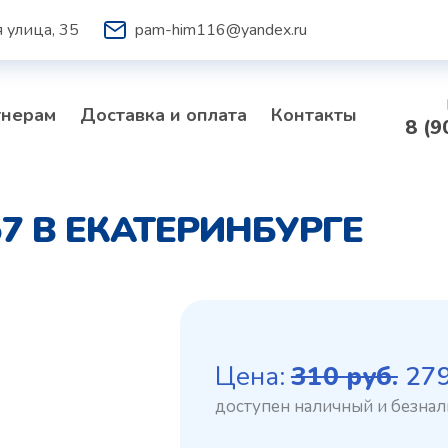
 улица, 35
pam-him116@yandex.ru
тнерам
Доставка и оплата
Контакты
8 (9
7 В ЕКАТЕРИНБУРГЕ
Пе
Цена:
310
руб.
27
це
со