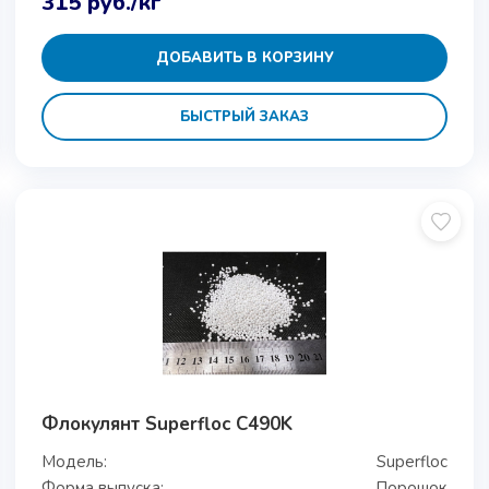
315
руб.
/кг
ДОБАВИТЬ В КОРЗИНУ
БЫСТРЫЙ ЗАКАЗ
Флокулянт Superfloc C490K
Модель:
Superfloc
Форма выпуска:
Порошок