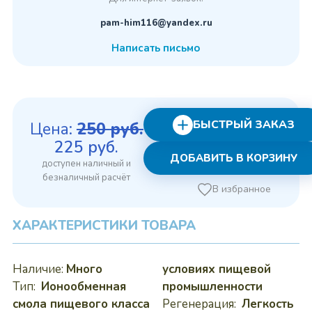
pam-him116@yandex.ru
Написать письмо
БЫСТРЫЙ ЗАКАЗ
Цена:
250
руб.
Первоначальная
Текущая
225
руб.
ДОБАВИТЬ В КОРЗИНУ
цена
цена:
составляла
225 руб..
В избранное
250 руб..
ХАРАКТЕРИСТИКИ ТОВАРА
Наличие:
Много
условиях пищевой
Тип:
Ионообменная
промышленности
смола пищевого класса
Регенерация:
Легкость