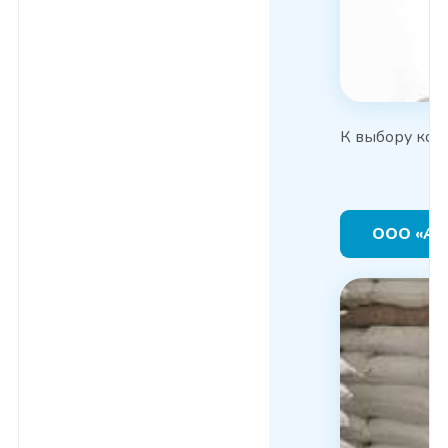
К выбору кок
ООО «А