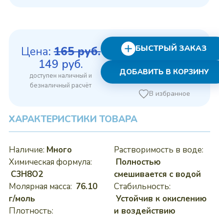
БЫСТРЫЙ ЗАКАЗ
Цена:
165
руб.
Первоначальная
Текущая
149
руб.
ДОБАВИТЬ В КОРЗИНУ
цена
цена:
составляла
149 руб..
В избранное
165 руб..
ХАРАКТЕРИСТИКИ ТОВАРА
Наличие:
Много
Растворимость в воде:
Химическая формула:
Полностью
C3H8O2
смешивается с водой
Молярная масса:
76.10
Стабильность:
г/моль
Устойчив к окислению
Плотность:
и воздействию