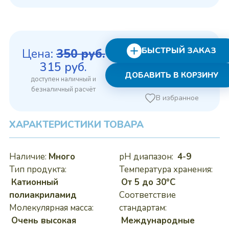
БЫСТРЫЙ ЗАКАЗ
Цена:
350
руб.
Первоначальная
Текущая
315
руб.
ДОБАВИТЬ В КОРЗИНУ
цена
цена:
составляла
315 руб..
В избранное
350 руб..
ХАРАКТЕРИСТИКИ ТОВАРА
Наличие:
Много
pH диапазон:
4-9
Тип продукта:
Температура хранения:
Катионный
От 5 до 30°C
полиакриламид
Соответствие
Молекулярная масса:
стандартам:
Очень высокая
Международные