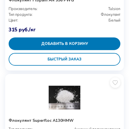
Флокулянт Flopam AN 956 PWG
Производитель:
Tulsion
Тип продукта:
Флокулянт
Цвет:
Белый
315
руб.
/кг
ДОБАВИТЬ В КОРЗИНУ
БЫСТРЫЙ ЗАКАЗ
Флокулянт Superfloc A130HMW