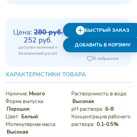
БЫСТРЫЙ ЗАКАЗ
Цена:
280
руб.
Первоначальная
Текущая
252
руб.
ДОБАВИТЬ В КОРЗИНУ
цена
цена:
составляла
252 руб..
В избранное
280 руб..
ХАРАКТЕРИСТИКИ ТОВАРА
Наличие:
Много
Растворимость в воде:
Форма выпуска:
Высокая
Порошок
pH раствора:
6-8
Цвет:
Белый
Концентрация рабочего
Молекулярная масса:
раствора:
0.1-0.5%
Высокая