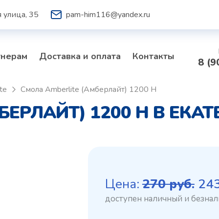
 улица, 35
pam-him116@yandex.ru
тнерам
Доставка и оплата
Контакты
8 (9
te
Смола Amberlite (Амберлайт) 1200 H
БЕРЛАЙТ) 1200 H В ЕКА
Пе
Цена:
270
руб.
24
це
со