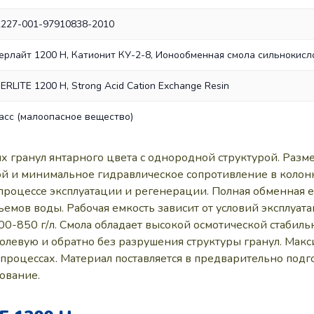
2227-001-97910838-2010
ерлайт 1200 Н, Катионит КУ-2-8, Ионообменная смола сильнокисл
RLITE 1200 H, Strong Acid Cation Exchange Resin
ласс (малоопасное вещество)
 гранул янтарного цвета с однородной структурой. Размер 
й и минимальное гидравлическое сопротивление в колон
роцессе эксплуатации и регенерации. Полная обменная емк
мов воды. Рабочая емкость зависит от условий эксплуатац
0-850 г/л. Смола обладает высокой осмотической стабильно
евую и обратно без разрушения структуры гранул. Максим
 процессах. Материал поставляется в предварительно подг
ование.