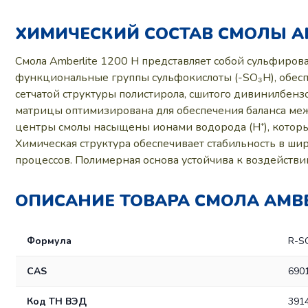
ХИМИЧЕСКИЙ СОСТАВ СМОЛЫ AM
Смола Amberlite 1200 H представляет собой сульфиров
функциональные группы сульфокислоты (-SO₃H), обесп
сетчатой структуры полистирола, сшитого дивинилбенз
матрицы оптимизирована для обеспечения баланса меж
центры смолы насыщены ионами водорода (H⁺), котор
Химическая структура обеспечивает стабильность в шир
процессов. Полимерная основа устойчива к воздействи
ОПИСАНИЕ ТОВАРА СМОЛА AMBER
Формула
R-S
CAS
690
Код ТН ВЭД
3914