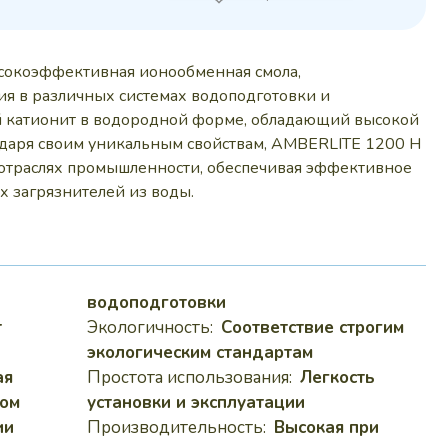
 руб..
сокоэффективная ионообменная смола,
ия в различных системах водоподготовки и
й катионит в водородной форме, обладающий высокой
одаря своим уникальным свойствам, AMBERLITE 1200 H
отраслях промышленности, обеспечивая эффективное
х загрязнителей из воды.
водоподготовки
т
Экологичность:
Соответствие строгим
экологическим стандартам
ая
Простота использования:
Легкость
ком
установки и эксплуатации
ии
Производительность:
Высокая при