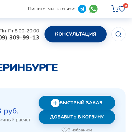
0
Пишите, мы на связи:
Пн-Пт 8:00-20:00
КОНСУЛЬТАЦИЯ
09) 309-99-13
ТЕРИНБУРГЕ
БЫСТРЫЙ ЗАКАЗ
рвоначальная
Текущая
3
руб.
ДОБАВИТЬ В КОРЗИНУ
на
цена:
ставляла
243 руб..
В избранное