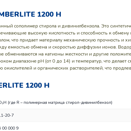
BERLITE 1200 H
анный сополимер стирола и дивинилбензола. Это синтети
ечивающие высокую кислотность и способность к обмену 
олом, что придает материалу механическую прочность и 
ду емкостью обмена и скоростью диффузии ионов. Водор
ые обмениваются на катионы жесткости и другие положит
оком диапазоне pH (от 0 до 14) и температур, что делает
ю окислителей и органических растворителей, что продлев
LITE 1200 H
O₃H (где R – полимерная матрица стирол-дивинилбензол)
11-20-7
 00 000 9