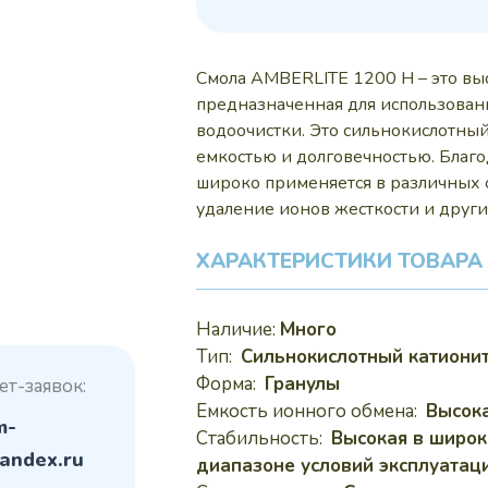
270
Смола AMBERLITE 1200 H – это вы
предназначенная для использован
водоочистки. Это сильнокислотны
емкостью и долговечностью. Благ
широко применяется в различных 
удаление ионов жесткости и други
ХАРАКТЕРИСТИКИ ТОВАРА
Наличие:
Много
Тип:
Сильнокислотный катиони
Форма:
Гранулы
ет-заявок:
Емкость ионного обмена:
Высок
m-
Стабильность:
Высокая в широ
andex.ru
диапазоне условий эксплуатац