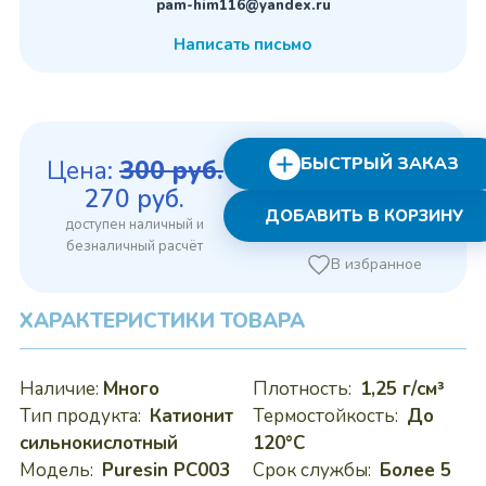
pam-him116@yandex.ru
Написать письмо
БЫСТРЫЙ ЗАКАЗ
Цена:
300
руб.
Первоначальная
Текущая
270
руб.
ДОБАВИТЬ В КОРЗИНУ
цена
цена:
составляла
270 руб..
В избранное
300 руб..
ХАРАКТЕРИСТИКИ ТОВАРА
Наличие:
Много
Плотность:
1,25 г/см³
Тип продукта:
Катионит
Термостойкость:
До
сильнокислотный
120°C
Модель:
Puresin PC003
Срок службы:
Более 5