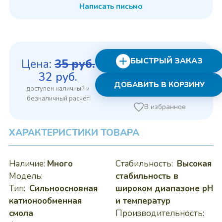
Написать письмо
БЫСТРЫЙ ЗАКАЗ
Цена:
35
руб.
Первоначальная
Текущая
32
руб.
ДОБАВИТЬ В КОРЗИНУ
цена
цена:
составляла
32 руб..
В избранное
35 руб..
ХАРАКТЕРИСТИКИ ТОВАРА
Наличие:
Много
Стабильность:
Высокая
Модель:
стабильность в
Тип:
Сильноосновная
широком диапазоне pH
катионообменная
и температур
смола
Производительность: