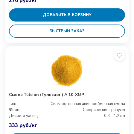
270
руб.
/кг
ДОБАВИТЬ В КОРЗИНУ
БЫСТРЫЙ ЗАКАЗ
Смола Tulsion (Тульсион) A 10-XMP
Тип:
Сильноосновная анионообменная смола
Форма:
Сферические гранулы
Диаметр частиц:
0.3 – 1.2 мм
333
руб.
/кг