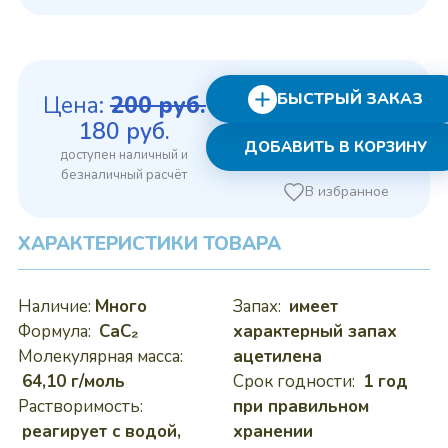
БЫСТРЫЙ ЗАКАЗ
Цена:
200
руб.
Первоначальная
Текущая
180
руб.
ДОБАВИТЬ В КОРЗИНУ
цена
цена:
составляла
180 руб..
В избранное
200 руб..
ХАРАКТЕРИСТИКИ ТОВАРА
Наличие:
Много
Запах:
имеет
Формула:
CaC₂
характерный запах
Молекулярная масса:
ацетилена
64,10 г/моль
Срок годности:
1 год
Растворимость:
при правильном
реагирует с водой,
хранении