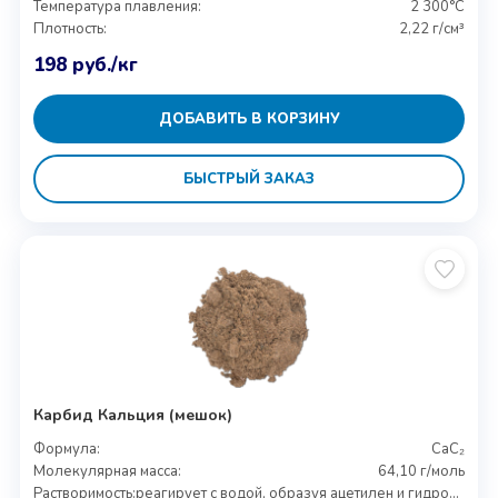
Температура плавления:
2 300°C
Плотность:
2,22 г/см³
198
руб.
/кг
ДОБАВИТЬ В КОРЗИНУ
БЫСТРЫЙ ЗАКАЗ
Карбид Кальция (мешок)
Формула:
CaC₂
Молекулярная масса:
64,10 г/моль
Растворимость:
реагирует с водой, образуя ацетилен и гидроксид кальция