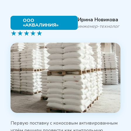
Ирина Новикова
ООО
«АКВАЛИНИЯ»
инженер-технолог
★
★
★
★
★
Первую поставку с кокосовым активированным
углём решили провести как контрольную.