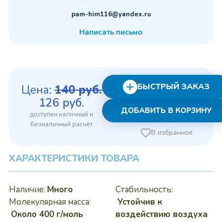
pam-him116@yandex.ru
Написать письмо
БЫСТРЫЙ ЗАКАЗ
Цена:
140
руб.
Первоначальная
Текущая
126
руб.
ДОБАВИТЬ В КОРЗИНУ
цена
цена:
составляла
126 руб..
В избранное
140 руб..
ХАРАКТЕРИСТИКИ ТОВАРА
Наличие:
Много
Стабильность:
Молекулярная масса:
Устойчив к
Около 400 г/моль
воздействию воздуха