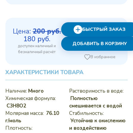
БЫСТРЫЙ ЗАКАЗ
Цена:
200
руб.
Первоначальная
Текущая
180
руб.
ДОБАВИТЬ В КОРЗИНУ
цена
цена:
составляла
180 руб..
В избранное
200 руб..
ХАРАКТЕРИСТИКИ ТОВАРА
Наличие:
Много
Растворимость в воде:
Химическая формула:
Полностью
C3H8O2
смешивается с водой
Молярная масса:
76.10
Стабильность:
г/моль
Устойчив к окислению
Плотность:
и воздействию