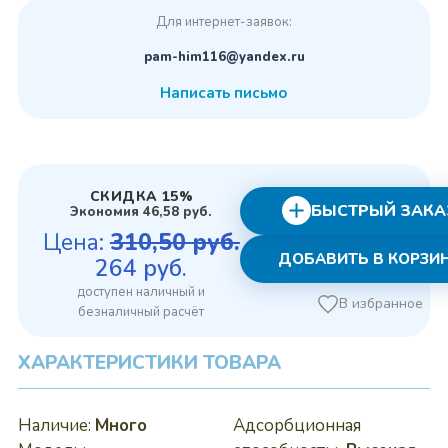
Для интернет-заявок:
pam-him116@yandex.ru
Написать письмо
СКИДКА 15%
БЫСТРЫЙ ЗАКА
Экономия
46,58
руб.
Цена:
310,50
руб.
ДОБАВИТЬ В КОРЗИ
Первоначальная
Текущая
264
руб.
цена
цена:
В избранное
составляла
264 руб..
310,50 руб..
ХАРАКТЕРИСТИКИ ТОВАРА
Наличие:
Много
Адсорбционная